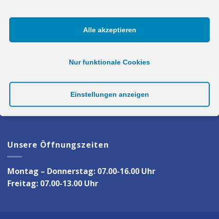
Hausener Straße 50
63165 Mühlheim-Lämmerspiel
Alle akzeptieren
Unser Kontakt
Nur funktionale Cookies
Mail:
info@mit-shop.net
Einstellungen anzeigen
Telefon:
06108 790011
Fax:
06108 796001
Unsere Öffnungszeiten
Montag – Donnerstag: 07.00-16.00 Uhr
Freitag: 07.00-13.00 Uhr