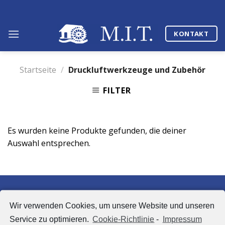
Skip
to
content
KONTAKT
Startseite
/
Druckluftwerkzeuge und Zubehör
FILTER
Es wurden keine Produkte gefunden, die deiner
Auswahl entsprechen.
Hier finden Sie uns
Wir verwenden Cookies, um unsere Website und unseren
Service zu optimieren.
Cookie-Richtlinie
-
Impressum
Mühlheimer Industrietechnik GmbH